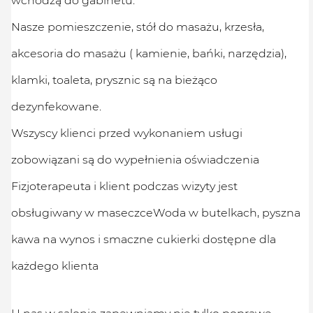
Nasze pomieszczenie, stół do masażu, krzesła,
akcesoria do masażu ( kamienie, bańki, narzędzia),
klamki, toaleta, prysznic są na bieżąco
dezynfekowane.
Wszyscy klienci przed wykonaniem usługi
zobowiązani są do wypełnienia oświadczenia
Fizjoterapeuta i klient podczas wizyty jest
obsługiwany w maseczceWoda w butelkach, pyszna
kawa na wynos i smaczne cukierki dostępne dla
każdego klienta
U nas w salonie zapewniamy nie tylko poprawę