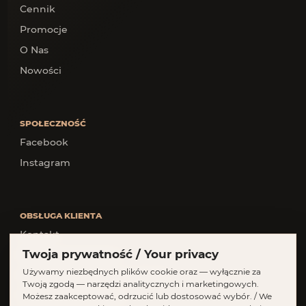
Cennik
Promocje
O Nas
Nowości
SPOŁECZNOŚĆ
Facebook
Instagram
OBSŁUGA KLIENTA
Kontakt
Twoja prywatność / Your privacy
Rezerwacja terminu
Używamy niezbędnych plików cookie oraz — wyłącznie za
Najczęściej zadawane pytania
Twoją zgodą — narzędzi analitycznych i marketingowych.
Polityka prywatności
Możesz zaakceptować, odrzucić lub dostosować wybór. / We