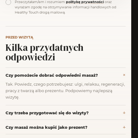
politykę prywatności
Przeczytałam/em i rozumiem
oraz
wyrażam zgodę na otrzymywanie informacji handlowych od
Healthy Touch drogą mailową.
PRZED WIZYTĄ
Kilka przydatnych
odpowiedzi
Czy pomożecie dobrać odpowiedni masaż?
Tak. Powiedz, czego potrzebujesz: ulgi, relaksu, regeneracji,
pracy z twarzą albo prezentu. Podpowiemy najlepszą
wizytę.
Czy trzeba przygotować się do wizyty?
Czy masaż można kupić jako prezent?